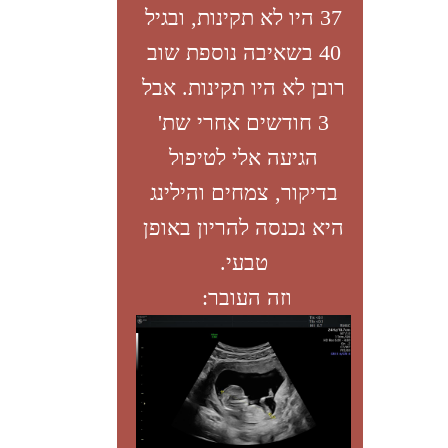
התקשרי לטל':
0523-780-870
שמי שינה בן דוד, ומזה 20 שנה אני מטפלת
מוסמכת ברפואה סינית (דיקור סיני, שיאצו
וצמחי מרפא), עם התמחות בגניקולוגיה. במהלך
השנים עזרתי לנשים רבות לפתור בעיות של גיל
ההתבגרות, פוריות, הריון וגיל המעבר.
כשאת מגיעה אלי לטיפול, אני נמצאת איתך
לאורך כל השעה, כך שיש לי זמן להקשיב לכל
מה שחשוב לך לספר לי, ואת תקבלי טיפול
שמותאם לך אישית לפי האבחנה של הרפואה
הסינית וגם לפי הצרכים שלך ברמה הרגשית
והפיזית:
למשל, אם את סובלת מכאבים תקבלי טיפול