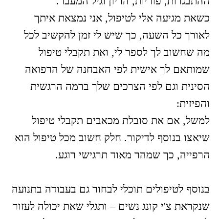
דף הבית
שינה בן דוד
צ'י קונג
בעיות גניקולוגיות
בלוג
סרטוני צ'י קונג
צור קשר
שינה בן דוד | רפואה סינית, התמחות בגינקולוגיה וצ'י קונג
נשים | טל: 0523780870 |
דוא"ל:
shina.chinesemed@gmail.com
Site by Armadil
| Powered by Webydo