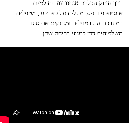
מזרימים דם ואנרגיה לאברי האגן, משפרים את
היציבה ומרגיעים. מתאימים לכל גיל.
דף הבית
שינה בן דוד
צ'י קונג
בעיות גניקולוגיות
בלוג
סרטוני צ'י קונג
צור קשר
שינה בן דוד | רפואה סינית, התמחות בגינקולוגיה וצ'י קונג
נשים | טל: 0523780870 |
דוא"ל:
shina.chinesemed@gmail.com
Site by Armadil
| Powered by Webydo